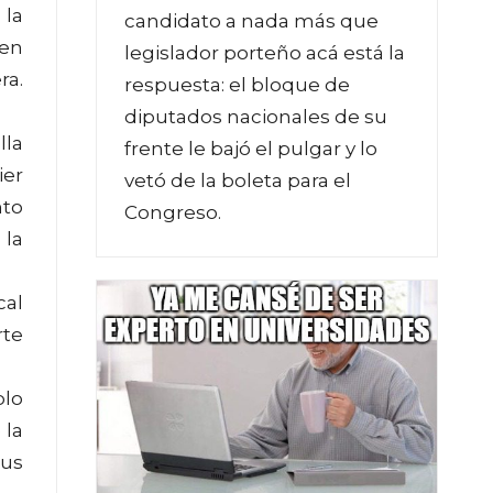
 la
candidato a nada más que
ien
legislador porteño acá está la
ra.
respuesta: el bloque de
diputados nacionales de su
lla
frente le bajó el pulgar y lo
ier
vetó de la boleta para el
nto
Congreso.
 la
cal
rte
plo
 la
sus