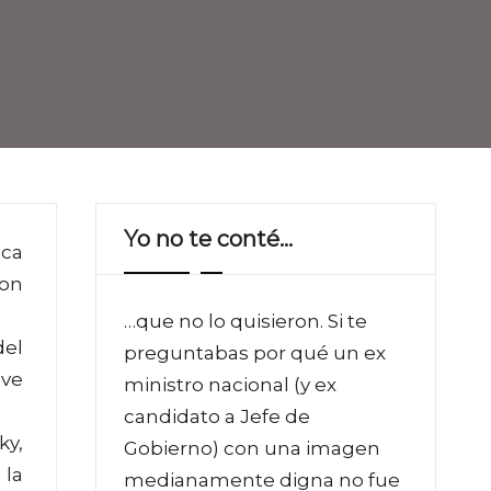
Yo no te conté…
ica
ron
…que no lo quisieron. Si te
del
preguntabas por qué un ex
ave
ministro nacional (y ex
candidato a Jefe de
ky,
Gobierno) con una imagen
 la
medianamente digna no fue