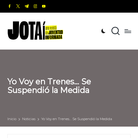
facebook.com
twitter.com
t.me
instagram.com
youtube.com
Saltar
al
J
Una
contenido
revista
o
de
t
Juventud
Informada
a
í
Yo Voy en Trenes… Se
Suspendió la Medida
Inicio
Noticias
Yo Voy en Trenes… Se Suspendió la Medida