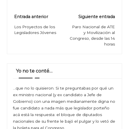
Navegación
Entrada anterior
Siguiente entrada
de
Los Proyectos de los
Paro Nacional de ATE
Legisladores Jóvenes
y Movilización al
entradas
Congreso, desde las 14
horas
Yo no te conté…
…que no lo quisieron. Si te preguntabas por qué un
ex ministro nacional (y ex candidato a Jefe de
Gobierno) con una imagen medianamente digna no
fue candidato a nada más que legislador porteño
acá está la respuesta: el bloque de diputados
nacionales de su frente le bajó el pulgar y lo vetó de
la boleta para el Congreso.