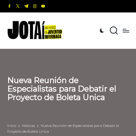
facebook.com
twitter.com
t.me
instagram.com
youtube.com
Saltar
al
J
Una
contenido
revista
o
de
t
Juventud
Informada
a
í
Nueva Reunión de
Especialistas para Debatir el
Proyecto de Boleta Unica
Inicio
Noticias
Nueva Reunión de Especialistas para Debatir el
Proyecto de Boleta Unica