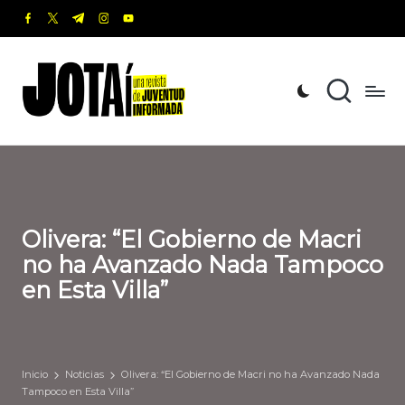
facebook.com
twitter.com
t.me
instagram.com
youtube.com
Saltar
al
J
Una
contenido
revista
o
de
t
Juventud
Informada
a
í
Olivera: “El Gobierno de Macri
no ha Avanzado Nada Tampoco
en Esta Villa”
Inicio
Noticias
Olivera: “El Gobierno de Macri no ha Avanzado Nada
Tampoco en Esta Villa”