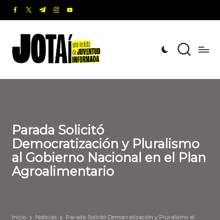
facebook.com
twitter.com
t.me
instagram.com
youtube.com
Saltar
al
J
Una
contenido
revista
o
de
t
Juventud
Informada
a
í
Parada Solicitó
Democratización y Pluralismo
al Gobierno Nacional en el Plan
Agroalimentario
Inicio
Noticias
Parada Solicitó Democratización y Pluralismo al