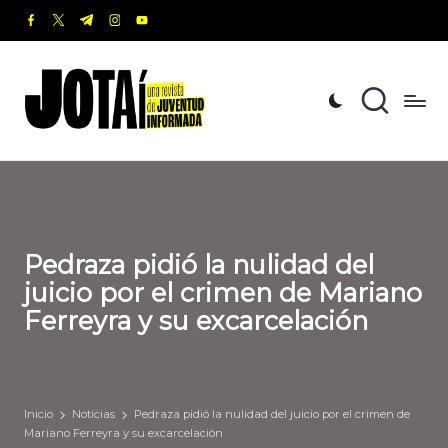
facebook.com
twitter.com
t.me
instagram.com
youtube.com
Saltar
al
J
Una
contenido
revista
o
de
t
Juventud
Informada
a
í
Pedraza pidió la nulidad del
juicio por el crimen de Mariano
Ferreyra y su excarcelación
Inicio
Noticias
Pedraza pidió la nulidad del juicio por el crimen de
Mariano Ferreyra y su excarcelación