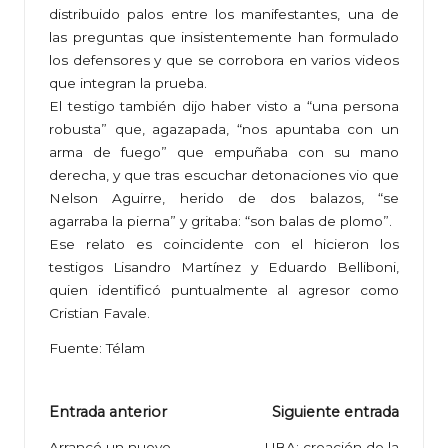
distribuido palos entre los manifestantes, una de
las preguntas que insistentemente han formulado
los defensores y que se corrobora en varios videos
que integran la prueba.
El testigo también dijo haber visto a “una persona
robusta” que, agazapada, “nos apuntaba con un
arma de fuego” que empuñaba con su mano
derecha, y que tras escuchar detonaciones vio que
Nelson Aguirre, herido de dos balazos, “se
agarraba la pierna” y gritaba: “son balas de plomo”.
Ese relato es coincidente con el hicieron los
testigos Lisandro Martínez y Eduardo Belliboni,
quien identificó puntualmente al agresor como
Cristian Favale.
Fuente: Télam
Navegación
Entrada anterior
Siguiente entrada
Arrancó un nuevo
UBA: creación de la