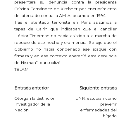
presentara su denuncia contra la presidenta
Cristina Fernández de Kirchner por encubrimiento
del atentado contra la AMIA, ocurrido en 1994.
Tras el atentado terrorista en París asistimos a
tapas de Calrín que indicaban que el canciller
Héctor Timerman no había asistido a la marcha de
repudio de ese hecho y era mentira. Se dijo que el
Gobierno no había condenado ese ataque con
firmeza y en ese contexto apareció esta denuncia
de Nisman”, puntualizó.
TELAM
Navegación
Entrada anterior
Siguiente entrada
de
Otorgan la distinción
UNR: estudian cómo
Investigador de la
prevenir
entradas
Nación
enfermedades del
hígado