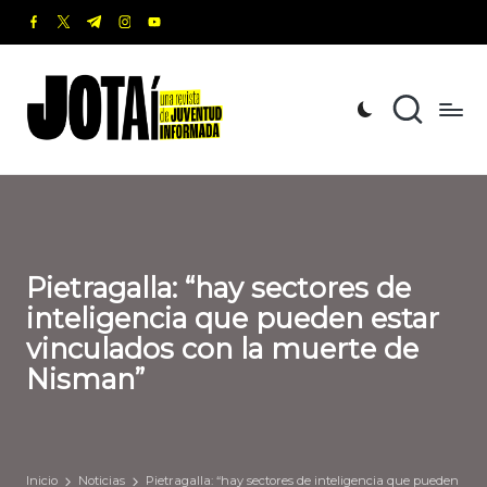
facebook.com
twitter.com
t.me
instagram.com
youtube.com
Saltar
al
J
Una
contenido
revista
o
de
t
Juventud
Informada
a
í
Pietragalla: “hay sectores de
inteligencia que pueden estar
vinculados con la muerte de
Nisman”
Inicio
Noticias
Pietragalla: “hay sectores de inteligencia que pueden