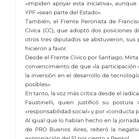
«impiden apoyar esta iniciativa», aunq
YPF «sean parte del Estado».
También, el Frente Peronista de Francisc
Cívica (CC), que adoptó dos posiciones di
otros tres diputados se abstuvieron, su
hicieron a favor.
Desde el Frente Cívico por Santiago, Mirta
convencimiento de que «la participación 
la inversión en el desarrollo de tecnologí
posibles».
En tanto, la voz más crítica desde el radic
Faustinelli, quien justificó su postura
«responsabilidad social» y por «conducta pa
Al igual que lo habían hecho en la jornada
de PRO Buenos Aires, reiteró la negativa
expropiación del 51 por ciento a Repsol.