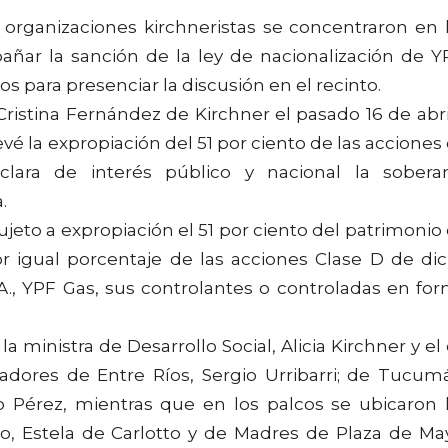
organizaciones kirchneristas se concentraron en 
ar la sanción de la ley de nacionalización de Y
s para presenciar la discusión en el recinto.
 Cristina Fernández de Kirchner el pasado 16 de abri
é la expropiación del 51 por ciento de las acciones
lara de interés público y nacional la sobera
.
jeto a expropiación el 51 por ciento del patrimonio
 igual porcentaje de las acciones Clase D de di
., YPF Gas, sus controlantes o controladas en fo
la ministra de Desarrollo Social, Alicia Kirchner y el
nadores de Entre Ríos, Sergio Urribarri; de Tucum
 Pérez, mientras que en los palcos se ubicaron 
, Estela de Carlotto y de Madres de Plaza de Ma