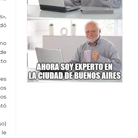
s»,
ldó
smo
 de
cto
res
dos
los
ntó
so)
 le