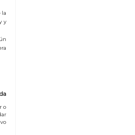
 la
y y
aún
era
ada
r o
dar
evo