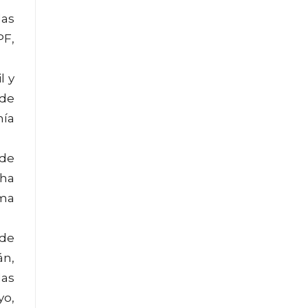
las
PF,
l y
 de
nía
 de
cha
rma
 de
án,
las
yo,