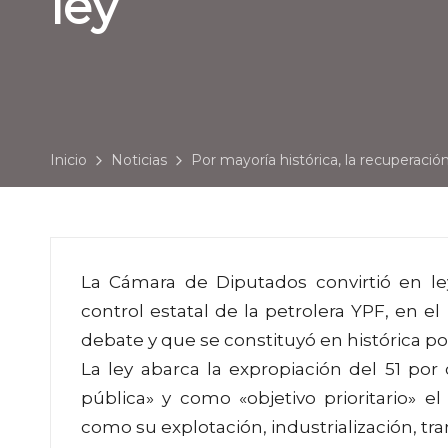
ley
Inicio
Noticias
Por mayoría histórica, la recuperació
La Cámara de Diputados convirtió en ley
control estatal de la petrolera YPF, en
debate y que se constituyó en histórica por
La ley abarca la expropiación del 51 por
pública» y como «objetivo prioritario» e
como su explotación, industrialización, tr