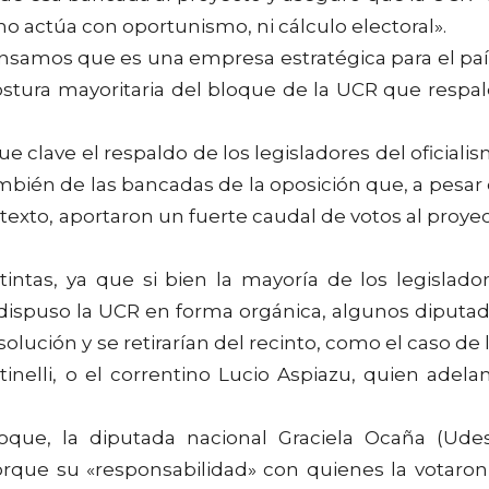
o actúa con oportunismo, ni cálculo electoral».
nsamos que es una empresa estratégica para el paí
ostura mayoritaria del bloque de la UCR que respa
e clave el respaldo de los legisladores del oficiali
ambién de las bancadas de la oposición que, a pesar
texto, aportaron un fuerte caudal de votos al proye
tintas, ya que si bien la mayoría de los legislado
 dispuso la UCR en forma orgánica, algunos diputa
lución y se retirarían del recinto, como el caso de 
nelli, o el correntino Lucio Aspiazu, quien adela
que, la diputada nacional Graciela Ocaña (Ude
orque su «responsabilidad» con quienes la votaron