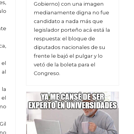
es,
Gobierno) con una imagen
ulo
medianamente digna no fue
candidato a nada más que
ate
legislador porteño acá está la
respuesta: el bloque de
ca,
diputados nacionales de su
frente le bajó el pulgar y lo
 el
vetó de la boleta para el
 al
Congreso.
 la
 el
smo
Gil
«no