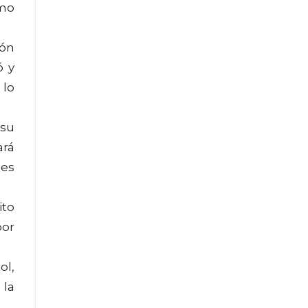
omo
ión
ó y
 lo
 su
ará
nes
ito
por
ol,
 la