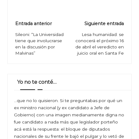
Navegación
Entrada anterior
Siguiente entrada
de
Sileoni: “La Universidad
Lesa humanidad: se
tiene que involucrarse
conocerá el próximo 16
entradas
en la discusión por
de abril el veredicto en
Malvinas”
juicio oral en Santa Fe
Yo no te conté…
…que no lo quisieron. Si te preguntabas por qué un
ex ministro nacional (y ex candidato a Jefe de
Gobierno) con una imagen medianamente digna no
fue candidato a nada más que legislador porteño
acá está la respuesta: el bloque de diputados
nacionales de su frente le bajó el pulgar y lo vetó de