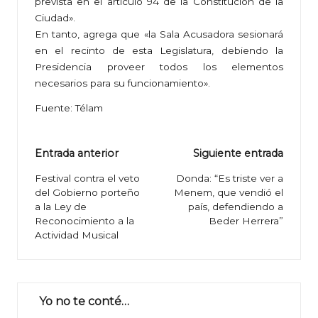
prevista en el artículo 94 de la Constitución de la
Ciudad».
En tanto, agrega que «la Sala Acusadora sesionará
en el recinto de esta Legislatura, debiendo la
Presidencia proveer todos los elementos
necesarios para su funcionamiento».
Fuente: Télam
Navegación
Entrada anterior
Siguiente entrada
de
Festival contra el veto
Donda: “Es triste ver a
del Gobierno porteño
Menem, que vendió el
entradas
a la Ley de
país, defendiendo a
Reconocimiento a la
Beder Herrera”
Actividad Musical
Yo no te conté…