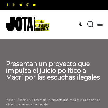
facebook.com
twitter.com
t.me
instagram.com
youtube.com
Saltar
al
J
Una
contenido
revista
o
de
t
Juventud
Informada
a
í
Presentan un proyecto que
impulsa el juicio político a
Macri por las escuchas ilegales
Inicio
Noticias
Presentan un proyecto que impulsa el juicio político
a Macri por las escuchas ilegales