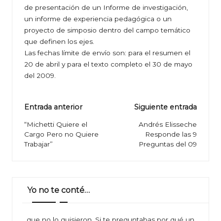
de presentación de un Informe de investigación,
un informe de experiencia pedagógica o un
proyecto de simposio dentro del campo temático
que definen los ejes.
Las fechas límite de envío son: para el resumen el
20 de abril y para el texto completo el 30 de mayo
del 2009.
Navegación
Entrada anterior
Siguiente entrada
de
“Michetti Quiere el
Andrés Elisseche
Cargo Pero no Quiere
Responde las 9
entradas
Trabajar”
Preguntas del 09
Yo no te conté…
…que no lo quisieron. Si te preguntabas por qué un