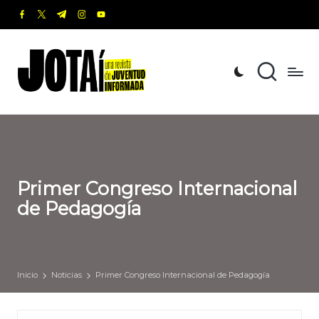
facebook.com
twitter.com
t.me
instagram.com
youtube.com
Saltar
al
J
Una
contenido
revista
o
de
t
Juventud
Informada
a
í
Primer Congreso Internacional
de Pedagogía
Inicio
Noticias
Primer Congreso Internacional de Pedagogía