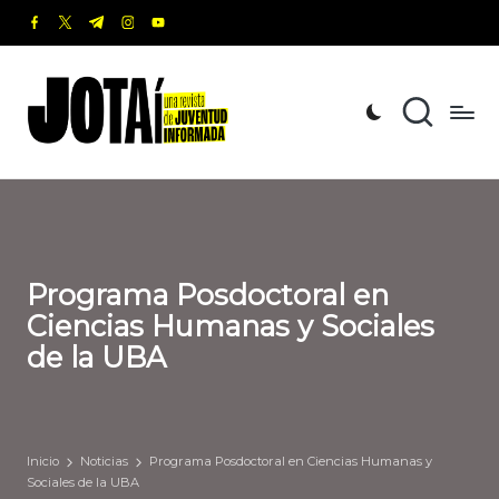
facebook.com
twitter.com
t.me
instagram.com
youtube.com
Saltar
al
J
Una
contenido
revista
o
de
t
Juventud
Informada
a
í
Programa Posdoctoral en
Ciencias Humanas y Sociales
de la UBA
Inicio
Noticias
Programa Posdoctoral en Ciencias Humanas y
Sociales de la UBA