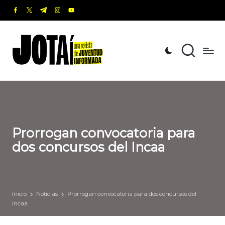
facebook.com
twitter.com
t.me
instagram.com
youtube.com
Saltar
al
J
Una
contenido
revista
o
de
t
Juventud
Informada
a
í
Prorrogan convocatoria para
dos concursos del Incaa
Inicio
Noticias
Prorrogan convocatoria para dos concursos del
Incaa