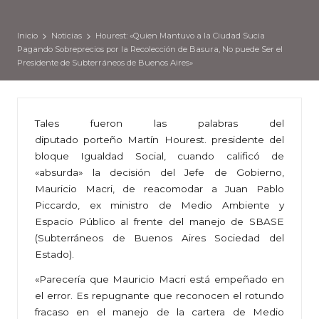
Inicio
Noticias
Hourest: «Quien Mantuvo a la Ciudad Sucia
Pagando Sobreprecios por la Recolección de Basura, No puede Ser el
Presidente de Subterráneos de Buenos Aires»
Tales fueron las palabras del
diputado porteño Martín Hourest. presidente del
bloque Igualdad Social, cuando calificó de
«absurda» la decisión del Jefe de Gobierno,
Mauricio Macri, de reacomodar a Juan Pablo
Piccardo, ex ministro de Medio Ambiente y
Espacio Público al frente del manejo de SBASE
(Subterráneos de Buenos Aires Sociedad del
Estado).
«Parecería que Mauricio Macri está empeñado en
el error. Es repugnante que reconocen el rotundo
fracaso en el manejo de la cartera de Medio