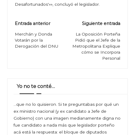
Desafortunados'»», concluyó el legislador.
Navegación
Entrada anterior
Siguiente entrada
de
Merchán y Donda
La Oposición Porteña
Votarán por la
Pidió que el Jefe de la
entradas
Derogación del DNU
Metropolitana Explique
cómo se Incorpora
Personal
Yo no te conté…
…que no lo quisieron. Si te preguntabas por qué un
ex ministro nacional (y ex candidato a Jefe de
Gobierno) con una imagen medianamente digna no
fue candidato a nada más que legislador porteño
acá está la respuesta: el bloque de diputados