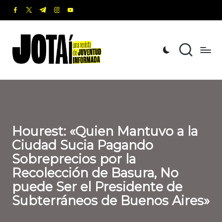
facebook.com
twitter.com
t.me
instagram.com
youtube.com
Saltar
al
J
Una
contenido
revista
o
de
t
Juventud
Informada
a
í
Hourest: «Quien Mantuvo a la
Ciudad Sucia Pagando
Sobreprecios por la
Recolección de Basura, No
puede Ser el Presidente de
Subterráneos de Buenos Aires»