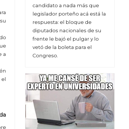
candidato a nada más que
ara
legislador porteño acá está la
 su
respuesta: el bloque de
diputados nacionales de su
ndo
frente le bajó el pulgar y lo
que
vetó de la boleta para el
e a
Congreso.
ién
 el
ada
bre