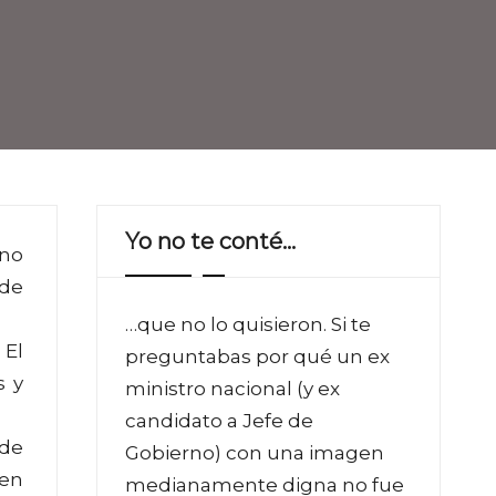
Yo no te conté…
rno
 de
…que no lo quisieron. Si te
 El
preguntabas por qué un ex
s y
ministro nacional (y ex
candidato a Jefe de
 de
Gobierno) con una imagen
 en
medianamente digna no fue