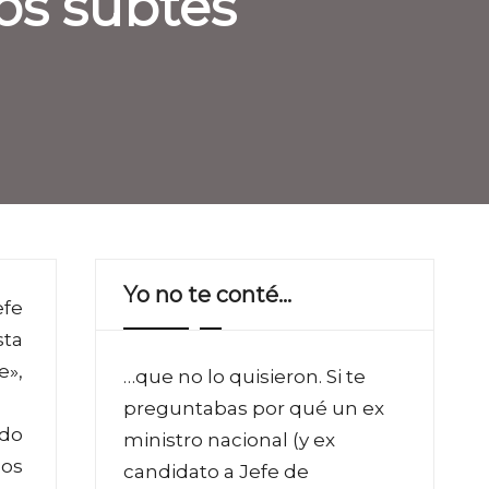
os subtes
Yo no te conté…
efe
sta
e»,
…que no lo quisieron. Si te
preguntabas por qué un ex
ado
ministro nacional (y ex
nos
candidato a Jefe de