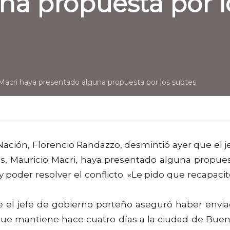
na propuesta por l
Macri haya presentado alguna propuesta por los subtes
 Nación, Florencio Randazzo, desmintió ayer que el j
s, Mauricio Macri, haya presentado alguna propue
 poder resolver el conflicto. «Le pido que recapacit
e el jefe de gobierno porteño aseguró haber envi
 que mantiene hace cuatro días a la ciudad de Bue