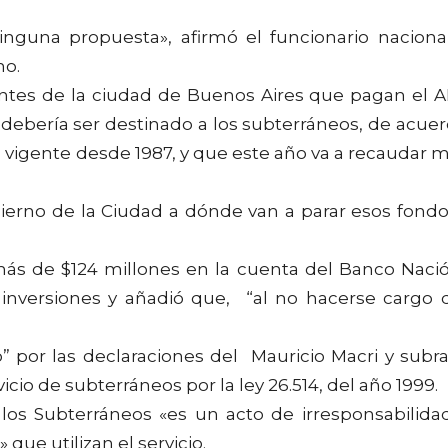
nguna propuesta», afirmó el funcionario naciona
no.
antes de la ciudad de Buenos Aires que pagan el 
debería ser destinado a los subterráneos, de acue
tá vigente desde 1987, y que este año va a recaudar 
ierno de la Ciudad a dónde van a parar esos fondo
ás de $124 millones en la cuenta del Banco Naci
inversiones y añadió que, “al no hacerse cargo 
o” por las declaraciones del Mauricio Macri y subr
cio de subterráneos por la ley 26.514, del año 1999.
os Subterráneos «es un acto de irresponsabilida
ue utilizan el servicio.