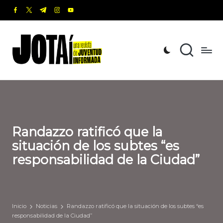
facebook.com
twitter.com
t.me
instagram.com
youtube.com
Saltar
al
J
Una
contenido
revista
o
de
t
Juventud
Informada
a
í
Randazzo ratificó que la
situación de los subtes “es
responsabilidad de la Ciudad”
Inicio
Noticias
Randazzo ratificó que la situación de los subtes “es
responsabilidad de la Ciudad”