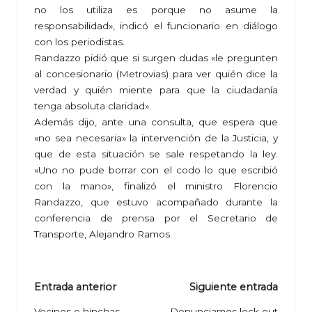
no los utiliza es porque no asume la
responsabilidad», indicó el funcionario en diálogo
con los periodistas.
Randazzo pidió que si surgen dudas «le pregunten
al concesionario (Metrovias) para ver quién dice la
verdad y quién miente para que la ciudadanía
tenga absoluta claridad».
Además dijo, ante una consulta, que espera que
«no sea necesaria» la intervención de la Justicia, y
que de esta situación se sale respetando la ley.
«Uno no pude borrar con el codo lo que escribió
con la mano», finalizó el ministro Florencio
Randazzo, que estuvo acompañado durante la
conferencia de prensa por el Secretario de
Transporte, Alejandro Ramos.
Navegación
Entrada anterior
Siguiente entrada
Vecinos e hinchas
Denunciamos lock out