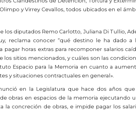
ntros Clandestinos de Detención, Tortura y Extermi
 Olimpo y Virrey Cevallos, todos ubicados en el ámb
e los diputados Remo Carlotto, Juliana Di Tullio, Ad
guy, reclama conocer “qué destino le ha dado a 
 a pagar horas extras para recomponer salarios caí
e los sitios mencionados, y cuáles son las condicio
tituto Espacio para la Memoria en cuanto a aumen
es y situaciones contractuales en general».
enunció en la Legislatura que hace dos años que
n de obras en espacios de la memoria ejecutando 
ta la concreción de obras, e impide pagar los salar