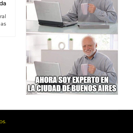
ada
ral
gas
os.