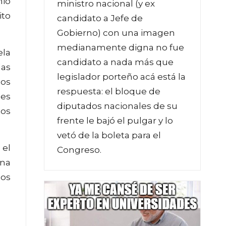
nio
ministro nacional (y ex
ito
candidato a Jefe de
Gobierno) con una imagen
medianamente digna no fue
ela
candidato a nada más que
las
legislador porteño acá está la
dos
respuesta: el bloque de
nes
diputados nacionales de su
tos
frente le bajó el pulgar y lo
vetó de la boleta para el
 el
Congreso.
una
ios