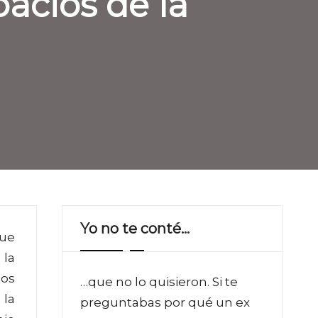
acios de la
Yo no te conté…
que
 la
tos
…que no lo quisieron. Si te
 la
preguntabas por qué un ex