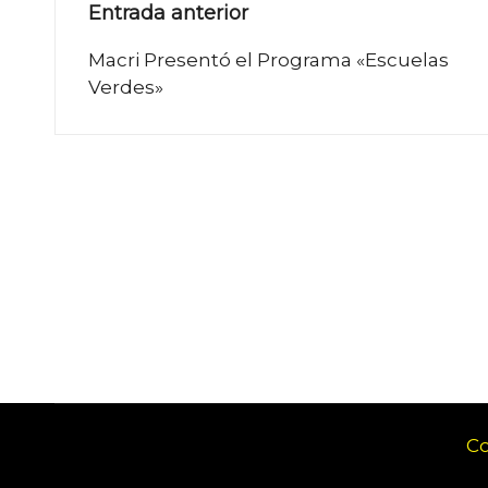
Navegación
Entrada anterior
de
Macri Presentó el Programa «Escuelas
Verdes»
entradas
Co