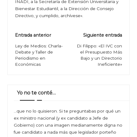
INADI, a la Secretaría de Extensión Universitaria y
Bienestar Estudiantil, a la Dirección de Consejo
Directivo, y cumplido, archívese».
Navegación
Entrada anterior
Siguiente entrada
de
Ley de Medios: Charla-
Di Filippo: «El IVC con
Debate y Taller de
el Presupuesto Más
entradas
Periodismo en
Bajo y un Directorio
Económicas
Ineficiente»
Yo no te conté…
…que no lo quisieron. Si te preguntabas por qué un
ex ministro nacional (y ex candidato a Jefe de
Gobierno) con una imagen medianamente digna no
fue candidato a nada más que legislador porteño