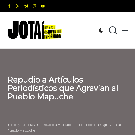
facebook.com
twitter.com
t.me
instagram.com
youtube.com
Saltar
al
J
Una
contenido
revista
o
de
t
Juventud
Informada
a
í
Repudio a Artículos
Periodísticos que Agravian al
Pueblo Mapuche
Inicio
Noticias
Repudio a Artículos Periodísticos que Agravian al
Pueblo Mapuche