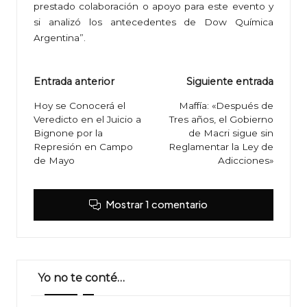
prestado colaboración o apoyo para este evento y
si analizó los antecedentes de Dow Química
Argentina”.
Navegación
Entrada anterior
Siguiente entrada
de
Hoy se Conocerá el
Maffía: «Después de
Veredicto en el Juicio a
Tres años, el Gobierno
entradas
Bignone por la
de Macri sigue sin
Represión en Campo
Reglamentar la Ley de
de Mayo
Adicciones»
Mostrar 1 comentario
Yo no te conté…