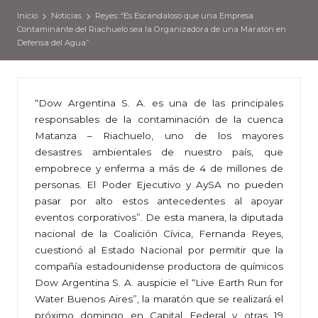
Inicio
Noticias
Reyes: “Es Escandaloso que una Empresa
Contaminante del Riachuelo sea la Organizadora de una Maratón en
Defensa del Agua”
“Dow Argentina S. A. es una de las principales
responsables de la contaminación de la cuenca
Matanza – Riachuelo, uno de los mayores
desastres ambientales de nuestro país, que
empobrece y enferma a más de 4 de millones de
personas. El Poder Ejecutivo y AySA no pueden
pasar por alto estos antecedentes al apoyar
eventos corporativos”. De esta manera, la diputada
nacional de la Coalición Cívica, Fernanda Reyes,
cuestionó al Estado Nacional por permitir que la
compañía estadounidense productora de químicos
Dow Argentina S. A. auspicie el “Live Earth Run for
Water Buenos Aires”, la maratón que se realizará el
próximo domingo en Capital Federal y otras 19