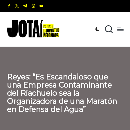
facebook.com
twitter.com
t.me
instagram.com
youtube.com
Saltar
al
J
Una
contenido
revista
o
de
t
Juventud
Informada
a
í
Reyes: “Es Escandaloso que
una Empresa Contaminante
del Riachuelo sea la
Organizadora de una Maratón
en Defensa del Agua”