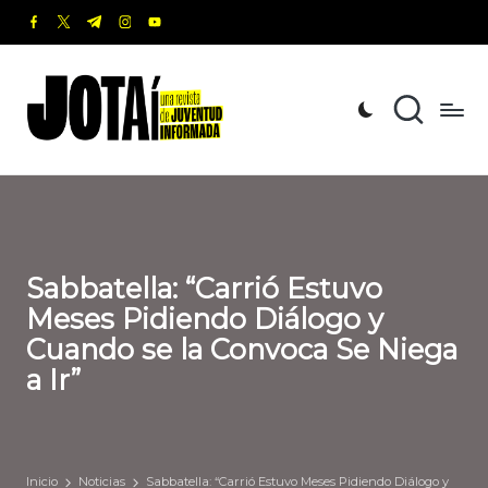
facebook.com
twitter.com
t.me
instagram.com
youtube.com
Saltar
al
J
Una
contenido
revista
o
de
t
Juventud
Informada
a
í
Sabbatella: “Carrió Estuvo
Meses Pidiendo Diálogo y
Cuando se la Convoca Se Niega
a Ir”
Inicio
Noticias
Sabbatella: “Carrió Estuvo Meses Pidiendo Diálogo y