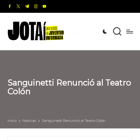
facebook.com
twitter.com
t.me
instagram.com
youtube.com
Saltar
al
J
Una
contenido
revista
o
de
t
Juventud
Informada
a
í
Sanguinetti Renunció al Teatro
Colón
Inicio
Noticias
Sanguinetti Renunció al Teatro Colón