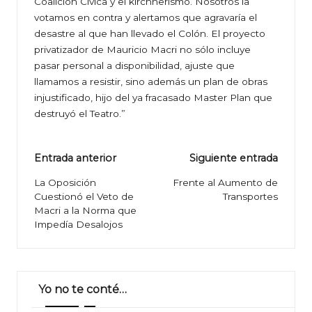
Coalición Cívica y el kirchnerismo. Nosotros la
votamos en contra y alertamos que agravaría el
desastre al que han llevado el Colón. El proyecto
privatizador de Mauricio Macri no sólo incluye
pasar personal a disponibilidad, ajuste que
llamamos a resistir, sino además un plan de obras
injustificado, hijo del ya fracasado Master Plan que
destruyó el Teatro.”
Navegación
Entrada anterior
Siguiente entrada
de
La Oposición
Frente al Aumento de
Cuestionó el Veto de
Transportes
entradas
Macri a la Norma que
Impedía Desalojos
Yo no te conté…