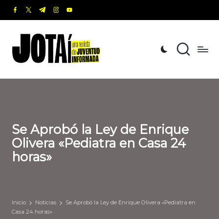
facebook.com
twitter.com
t.me
instagram.com
youtube.com
Saltar
al
J
Una
contenido
revista
o
de
t
Juventud
Informada
a
í
Se Aprobó la Ley de Enrique
Olivera «Pediatra en Casa 24
horas»
Inicio
Noticias
Se Aprobó la Ley de Enrique Olivera «Pediatra en
Casa 24 horas»