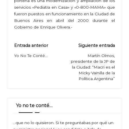
porteña es una modernización y ampliación de los
servicios «Pediatra en Casa» y «0-800-MAMA» que
fueron puestos en funcionamiento en la Ciudad de
Buenos Aires en abril del 2000 durante el
Gobierno de Enrique Olivera.-
Navegación
Entrada anterior
Siguiente entrada
de
Yo No Te Conté…
Martín Olmos,
presidente de la JP de
entradas
la Ciudad: “Macri es el
Micky Vainilla de la
Política Argentina”
Yo no te conté…
…que no lo quisieron. Si te preguntabas por qué un