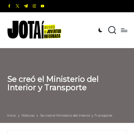
facebook.com
twitter.com
t.me
instagram.com
youtube.com
Saltar
al
J
Una
contenido
revista
o
de
t
Juventud
Informada
a
í
Se creó el Ministerio del
Interior y Transporte
Inicio
Noticias
Se creó el Ministerio del Interior y Transporte