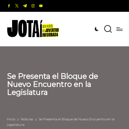
facebook.com
twitter.com
t.me
instagram.com
youtube.com
Saltar
al
J
Una
contenido
revista
o
de
t
Juventud
Informada
a
í
Se Presenta el Bloque de
Nuevo Encuentro en la
Legislatura
Inicio
Noticias
Se Presenta el Bloque de Nuevo Encuentro en la
Legislatura