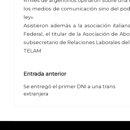
«miles de argentinos opinaron sobre una
los medios de comunicación sino del pode
ley».
Asistieron además a la asociación italia
Federal, el titular de la Asociación de Ab
subsecretario de Relaciones Laborales del M
TELAM
Navegación
Entrada anterior
de
Se entregó el primer DNI a una trans
extranjera
entradas