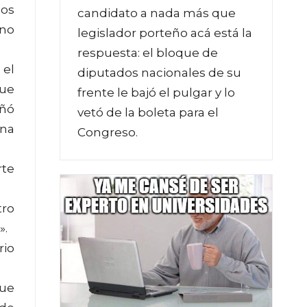
dos
candidato a nada más que
 no
legislador porteño acá está la
respuesta: el bloque de
 el
diputados nacionales de su
fue
frente le bajó el pulgar y lo
eñó
vetó de la boleta para el
una
Congreso.
rte
tro
».
rio
que