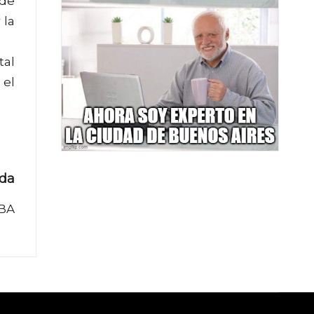
 de
 la
tal
 el
ada
UBA