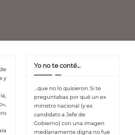
Yo no te conté…
 de
s y
…que no lo quisieron. Si te
ia,
preguntabas por qué un ex
o»,
ministro nacional (y ex
ero
candidato a Jefe de
Gobierno) con una imagen
ara
medianamente digna no fue