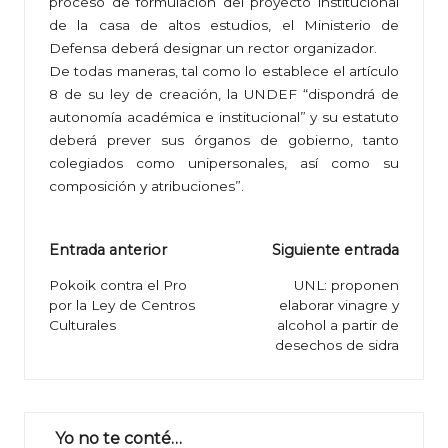
proceso de formulación del proyecto institucional
de la casa de altos estudios, el Ministerio de
Defensa deberá designar un rector organizador.
De todas maneras, tal como lo establece el artículo
8 de su ley de creación, la UNDEF “dispondrá de
autonomía académica e institucional” y su estatuto
deberá prever sus órganos de gobierno, tanto
colegiados como unipersonales, así como su
composición y atribuciones”.
Navegación
Entrada anterior
Siguiente entrada
de
Pokoik contra el Pro
UNL: proponen
por la Ley de Centros
elaborar vinagre y
entradas
Culturales
alcohol a partir de
desechos de sidra
Yo no te conté…