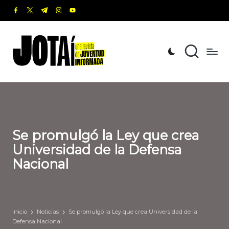
facebook.com
twitter.com
t.me
instagram.com
youtube.com
Saltar
al
J
Una
contenido
revista
o
de
t
Juventud
Informada
a
í
Se promulgó la Ley que crea
Universidad de la Defensa
Nacional
Inicio
Noticias
Se promulgó la Ley que crea Universidad de la
Defensa Nacional