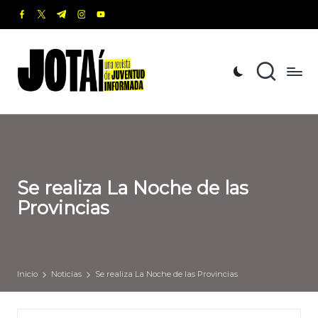
facebook.com
twitter.com
t.me
instagram.com
youtube.com
Saltar
al
J
Una
contenido
revista
o
de
t
Juventud
Informada
a
í
Se realiza La Noche de las
Provincias
Inicio
Noticias
Se realiza La Noche de las Provincias