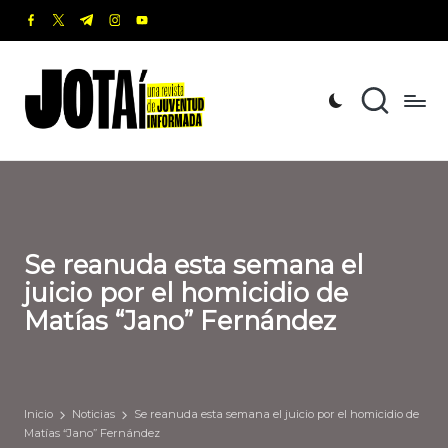
facebook.com
twitter.com
t.me
instagram.com
youtube.com
Saltar
al
J
Una
contenido
revista
o
de
t
Juventud
Informada
a
í
Se reanuda esta semana el
juicio por el homicidio de
Matías “Jano” Fernández
Inicio
Noticias
Se reanuda esta semana el juicio por el homicidio de
Matías “Jano” Fernández