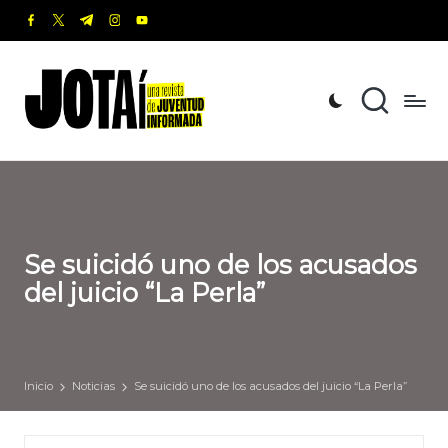
facebook.com
twitter.com
t.me
instagram.com
youtube.com
Saltar
al
J
Una
contenido
revista
o
de
t
Juventud
Informada
a
í
Se suicidó uno de los acusados
del juicio “La Perla”
Inicio
Noticias
Se suicidó uno de los acusados del juicio “La Perla”