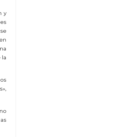
n y
des
 se
 en
una
 la
los
s»,
 no
das