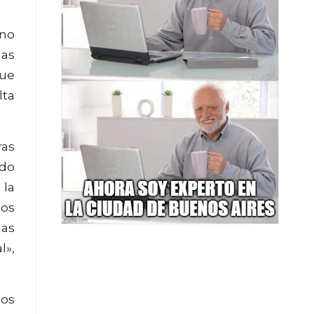
ono
las
que
lta
ras
ndo
 la
los
las
l»,
nos