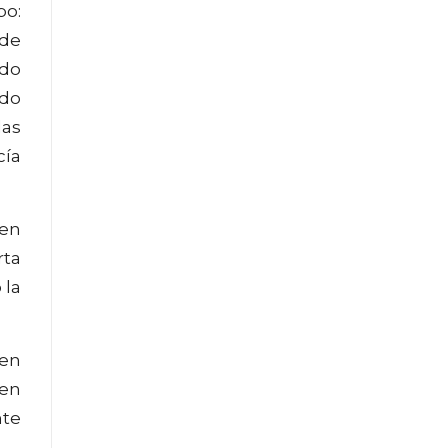
po:
 de
odo
ado
las
cía
 en
rta
 la
 en
 en
nte