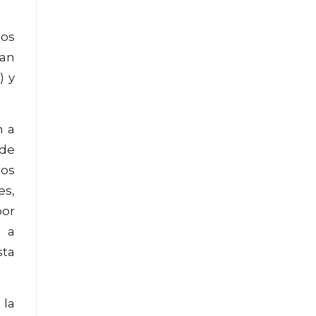
los
lan
) y
n a
 de
los
es,
por
a a
sta
 la