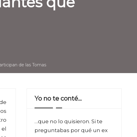
diantes que
rticipan de las Tomas
Yo no te conté…
 de
los
tro
…que no lo quisieron. Si te
 el
preguntabas por qué un ex