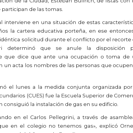
ción de la Ciudad, Esteban Bullrich, de listas con 
participan de las tomas.
l interviene en una situación de estas característi
ños la cartera educativa porteña, en ese entonce
éntica solicitud durante el conflicto por el recorte
ori determinó que se anule la disposición p
arte que dice que ante una ocupación o toma de
n un acta los nombres de las personas que ocupen
ó el lunes a la medida conjunta organizada por
cundarios (CUES) fue la Escuela Superior de Comer
n consiguió la instalación de gas en su edificio.
o en el Carlos Pellegrini, a través de asamble
que en el colegio no tenemos gas», explicó Orne