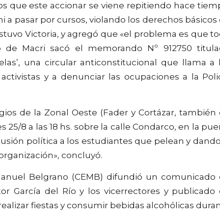
os que este accionar se viene repitiendo hace tiem
i a pasar por cursos, violando los derechos básicos
stuvo Victoria, y agregó que «el problema es que t
o de Macri sacó el memorando Nº 912750 titul
as’, una circular anticonstitucional que llama a 
activistas y a denunciar las ocupaciones a la Poli
egios de la Zonal Oeste (Fader y Cortázar, también
 25/8 a las 18 hs. sobre la calle Condarco, en la pue
cusión política a los estudiantes que pelean y dando
organización», concluyó.
 Manuel Belgrano (CEMB) difundió un comunicado
or García del Río y los vicerrectores y publicado
ealizar fiestas y consumir bebidas alcohólicas dura