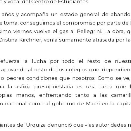
o y vocal del Centro de Estudiantes.
e 6 años y acompaña un estado general de aband
s de toma, conseguimos el compromiso por parte de 
mo viernes vuelve el gas al Pellegrini. La obra, 
ristina Kirchner, venía sumamente atrasada por fa
fuerza la lucha por todo el resto de nuest
a apoyando al resto de los colegios que, dependie
 o peores condiciones que nosotros. Como se ve,
a la asfixia presupuestaria es una tarea que 
pias manos, enfrentando tanto a las camaril
o nacional como al gobierno de Macri en la capita
udiantes del Urquiza denunció que «las autoridades 