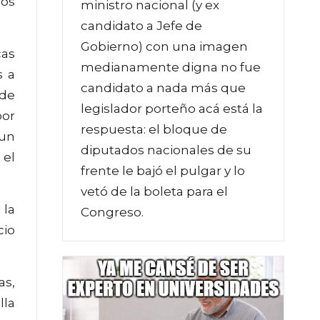
los
ministro nacional (y ex
candidato a Jefe de
Gobierno) con una imagen
cas
medianamente digna no fue
s a
candidato a nada más que
 de
legislador porteño acá está la
or
respuesta: el bloque de
 un
diputados nacionales de su
 el
frente le bajó el pulgar y lo
vetó de la boleta para el
 la
Congreso.
cio
as,
lla