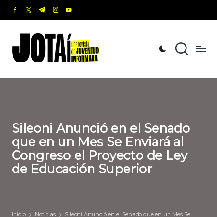
facebook.com
twitter.com
t.me
instagram.com
youtube.com
Saltar
al
J
Una
contenido
revista
o
de
t
Juventud
Informada
a
í
Sileoni Anunció en el Senado
que en un Mes Se Enviará al
Congreso el Proyecto de Ley
de Educación Superior
Inicio
Noticias
Sileoni Anunció en el Senado que en un Mes Se