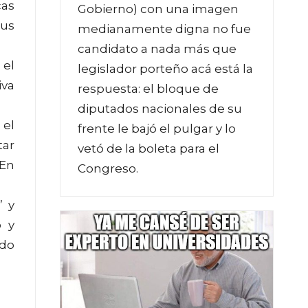
cas
Gobierno) con una imagen
sus
medianamente digna no fue
candidato a nada más que
 el
legislador porteño acá está la
iva
respuesta: el bloque de
diputados nacionales de su
 el
frente le bajó el pulgar y lo
tar
vetó de la boleta para el
 En
Congreso.
” y
o y
ndo