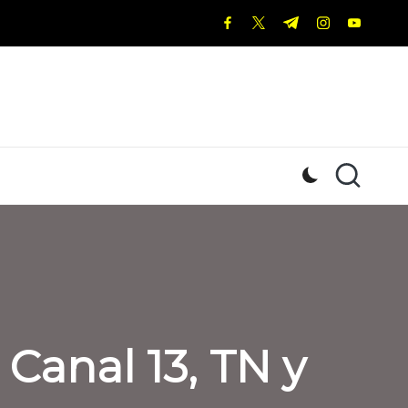
facebook.com
twitter.com
t.me
instagram.c
youtub
 Canal 13, TN y