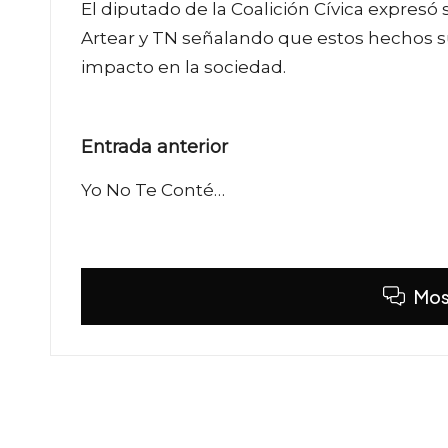
El diputado de la Coalición Cívica expresó s
Artear y TN señalando que estos hechos s
impacto en la sociedad.
Navegación
Entrada anterior
de
Yo No Te Conté…
entradas
Mos