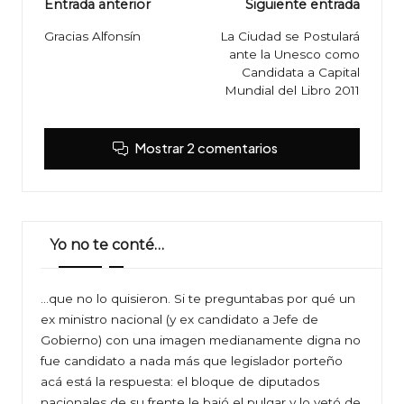
Navegación
Entrada anterior
Siguiente entrada
de
Gracias Alfonsín
La Ciudad se Postulará
ante la Unesco como
entradas
Candidata a Capital
Mundial del Libro 2011
Mostrar 2 comentarios
Yo no te conté…
…que no lo quisieron. Si te preguntabas por qué un
ex ministro nacional (y ex candidato a Jefe de
Gobierno) con una imagen medianamente digna no
fue candidato a nada más que legislador porteño
acá está la respuesta: el bloque de diputados
nacionales de su frente le bajó el pulgar y lo vetó de