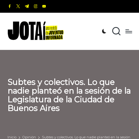
facebook.com
twitter.com
t.me
instagram.com
youtube.com
Saltar
al
J
Una
contenido
revista
o
de
t
Juventud
Informada
a
í
Subtes y colectivos. Lo que
nadie planteó en la sesión de la
Legislatura de la Ciudad de
Buenos Aires
Inicio
Opinión
Subtes y colectivos. Lo que nadie planteó en la sesión