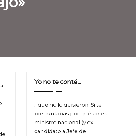
ajo»
Yo no te conté…
La
o
…que no lo quisieron. Si te
preguntabas por qué un ex
ministro nacional (y ex
candidato a Jefe de
 de