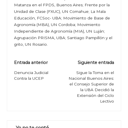
Matanza en el FPDS, Buenos Aires; Frente por la
Unidad de Clase (FXUC), UN Comahue; La Mala
Educación, FCSoc- UBA; Movimiento de Base de
Agronomía (MBA), UN Cordoba; Movimiento
Independiente de Agronomía (MIA), UN Luján;
Agrupación PRISMA, UBA; Santiago Pampillón y el
grito, UN Rosario.
Navegación
Entrada anterior
Siguiente entrada
de
Denuncia Judicial
Sigue la Toma en el
Contra la UCEP
Nacional Buenos Aires:
entradas
el Consejo Superior de
la UBA Decidió la
Extensión del Ciclo
Lectivo
Yo no te conté…