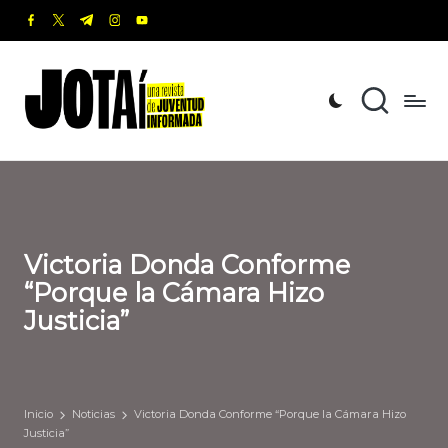
facebook.com
twitter.com
t.me
instagram.com
youtube.com
Saltar
al
J
Una
contenido
revista
o
de
t
Juventud
Informada
a
í
Victoria Donda Conforme
“Porque la Cámara Hizo
Justicia”
Inicio
Noticias
Victoria Donda Conforme “Porque la Cámara Hizo
Justicia”