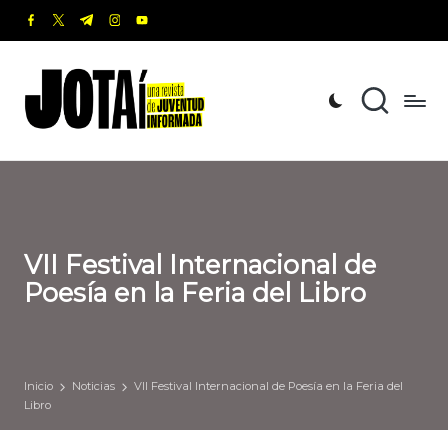
facebook.com
twitter.com
t.me
instagram.com
youtube.com
Saltar
al
J
Una
contenido
revista
o
de
t
Juventud
Informada
a
í
VII Festival Internacional de
Poesía en la Feria del Libro
Inicio
Noticias
VII Festival Internacional de Poesía en la Feria del
Libro