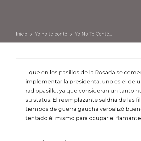
Inicio
Yo no te conté
Yo No Te Conté…
…que en los pasillos de la Rosada se com
implementar la presidenta, uno es el de u
radiopasillo, ya que consideran un tanto 
su status. El reemplazante saldría de las f
tiempos de guerra gaucha verbalizó buenos
tentado él mismo para ocupar el flamante