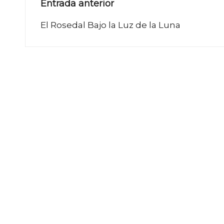
Navegación
Entrada anterior
de
El Rosedal Bajo la Luz de la Luna
entradas