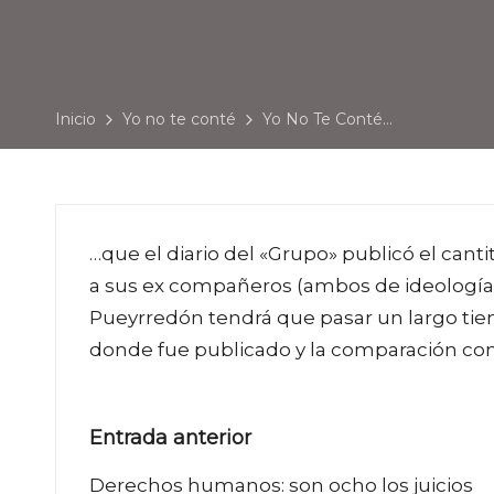
Inicio
Yo no te conté
Yo No Te Conté…
…que el diario del «Grupo» publicó el can
a sus ex compañeros (ambos de ideología 
Pueyrredón tendrá que pasar un largo tiem
donde fue publicado y la comparación con
Navegación
Entrada anterior
de
Derechos humanos: son ocho los juicios