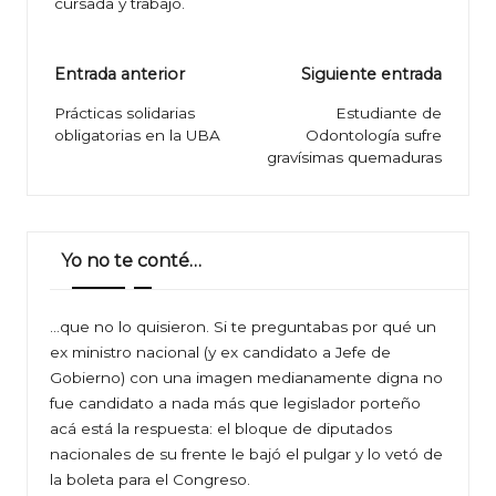
cursada y trabajo.
Navegación
Entrada anterior
Siguiente entrada
de
Prácticas solidarias
Estudiante de
obligatorias en la UBA
Odontología sufre
entradas
gravísimas quemaduras
Yo no te conté…
…que no lo quisieron. Si te preguntabas por qué un
ex ministro nacional (y ex candidato a Jefe de
Gobierno) con una imagen medianamente digna no
fue candidato a nada más que legislador porteño
acá está la respuesta: el bloque de diputados
nacionales de su frente le bajó el pulgar y lo vetó de
la boleta para el Congreso.