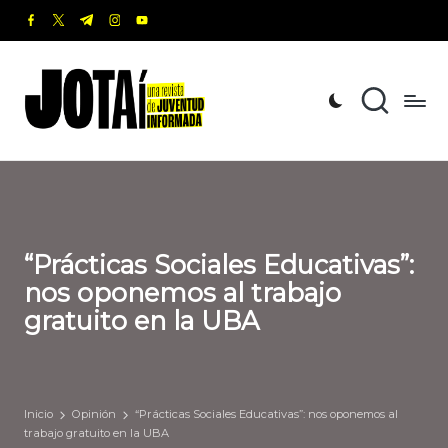
facebook.com
twitter.com
t.me
instagram.com
youtube.com
Saltar
al
J
Una
contenido
revista
o
de
t
Juventud
Informada
a
í
“Prácticas Sociales Educativas”:
nos oponemos al trabajo
gratuito en la UBA
Inicio
Opinión
“Prácticas Sociales Educativas”: nos oponemos al
trabajo gratuito en la UBA