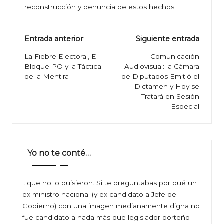
reconstrucción y denuncia de estos hechos.
Navegación
Entrada anterior
Siguiente entrada
de
La Fiebre Electoral, El
Comunicación
Bloque-PO y la Táctica
Audiovisual: la Cámara
entradas
de la Mentira
de Diputados Emitió el
Dictamen y Hoy se
Tratará en Sesión
Especial
Yo no te conté…
…que no lo quisieron. Si te preguntabas por qué un
ex ministro nacional (y ex candidato a Jefe de
Gobierno) con una imagen medianamente digna no
fue candidato a nada más que legislador porteño