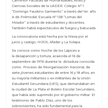
Carminio» Facultad de Humanidades, Artes y
Ciencias Sociales de la UADER; Colegio Nº 1
“Domingo Faustino Sarmiento” a través del 1er. año
A de Polimodal; Escuela Nº 138 “Lomas del
Mirador” a través de estudiantes y docentes.
También habrá espectáculos de fuegos y batucada.
La convocatoria está hecha por la Mesa por el
juicio y castigo, HIJOS, Afader y La Solapa.
Se conoce como Noche de los Lápices a
la desaparición y tortura, acaecida el 16 de
septiembre de 1976 durante la dictadura conocida
como Proceso de Reorganización Nacional, de
siete jóvenes estudiantes de entre 16 y 18 años, en
su mayoría militantes o ex-militantes de la Unión
Estudiantil Secundaria (UES), que demandaban en
la ciudad de La Plata el Boleto Escolar Secundario,
que había sido suprimido por el gobierno militar. El
testimonio de Pablo Díaz, uno de los
sobrevivientes, ha sido fundamental para la