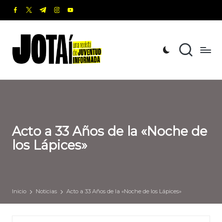
facebook.com
twitter.com
t.me
instagram.com
youtube.com
Saltar
al
J
Una
contenido
revista
o
de
t
Juventud
Informada
a
í
Acto a 33 Años de la «Noche de
los Lápices»
Inicio
Noticias
Acto a 33 Años de la «Noche de los Lápices»