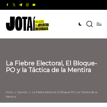
facebook.com
twitter.com
t.me
instagram.com
youtube.com
Saltar
al
J
Una
contenido
revista
o
de
t
Juventud
Informada
a
í
La Fiebre Electoral, El Bloque-
PO y la Táctica de la Mentira
Inicio
Opinión
La Fiebre Electoral, El Bloque-PO y la Táctica de la
Mentira