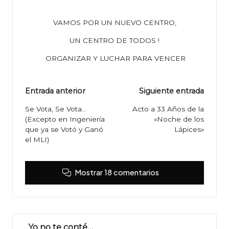
VAMOS POR UN NUEVO CENTRO,
UN CENTRO DE TODOS !
ORGANIZAR Y LUCHAR PARA VENCER
Navegación
Entrada anterior
Siguiente entrada
de
Se Vota, Se Vota…
Acto a 33 Años de la
(Excepto en Ingeniería
«Noche de los
entradas
que ya se Votó y Ganó
Lápices»
el MLI)
Mostrar 18 comentarios
Yo no te conté…