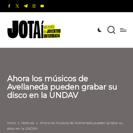
facebook.com
twitter.com
t.me
instagram.com
youtube.com
Saltar
al
J
Una
contenido
revista
o
de
t
Juventud
Informada
a
í
Ahora los músicos de
Avellaneda pueden grabar su
disco en la UNDAV
Inicio
Noticias
Ahora los músicos de Avellaneda pueden grabar su
disco en la UNDAV