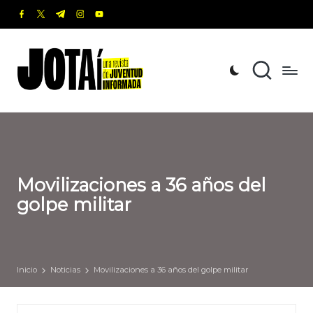
facebook.com
twitter.com
t.me
instagram.com
youtube.com
Saltar
al
J
Una
contenido
revista
o
de
t
Juventud
Informada
a
í
Movilizaciones a 36 años del
golpe militar
Inicio
Noticias
Movilizaciones a 36 años del golpe militar