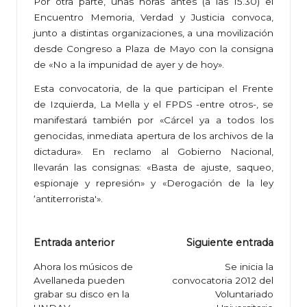
Por otra parte, unas horas antes (a las 15.30) el
Encuentro Memoria, Verdad y Justicia convoca,
junto a distintas organizaciones, a una movilización
desde Congreso a Plaza de Mayo con la consigna
de «No a la impunidad de ayer y de hoy».
Esta convocatoria, de la que participan el Frente
de Izquierda, La Mella y el FPDS -entre otros-, se
manifestará también por «Cárcel ya a todos los
genocidas, inmediata apertura de los archivos de la
dictadura». En reclamo al Gobierno Nacional,
llevarán las consignas: «Basta de ajuste, saqueo,
espionaje y represión» y «Derogación de la ley
‘antiterrorista'».
Navegación
Entrada anterior
Siguiente entrada
de
Ahora los músicos de
Se inicia la
Avellaneda pueden
convocatoria 2012 del
entradas
grabar su disco en la
Voluntariado