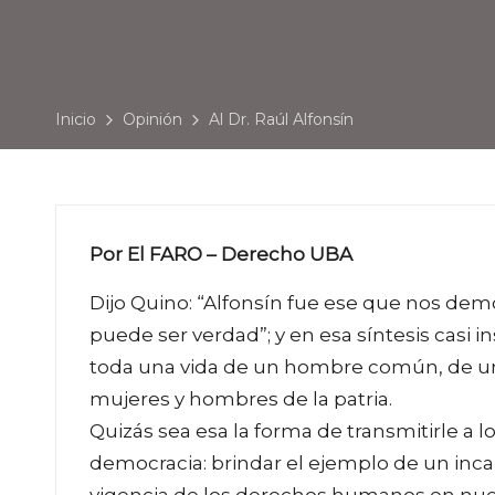
Inicio
Opinión
Al Dr. Raúl Alfonsín
Por El FARO – Derecho UBA
Dijo Quino: “Alfonsín fue ese que nos dem
puede ser verdad”; y en esa síntesis casi i
toda una vida de un hombre común, de u
mujeres y hombres de la patria.
Quizás sea esa la forma de transmitirle a l
democracia: brindar el ejemplo de un inca
vigencia de los derechos humanos en nues