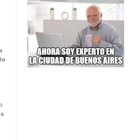
a
te
,
o
a.