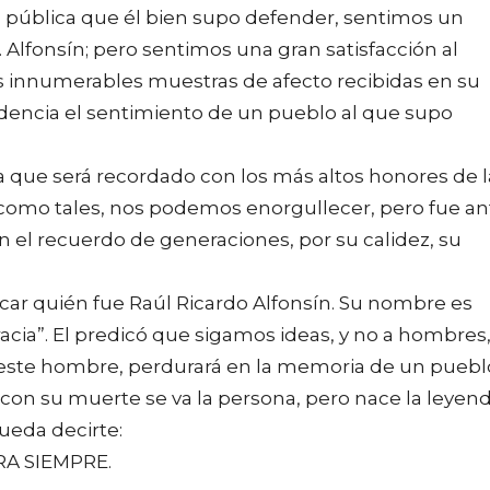
d pública que él bien supo defender, sentimos un
. Alfonsín; pero sentimos una gran satisfacción al
as innumerables muestras de afecto recibidas en su
dencia el sentimiento de un pueblo al que supo
ta que será recordado con los más altos honores de l
e, como tales, nos podemos enorgullecer, pero fue an
 el recuerdo de generaciones, por su calidez, su
car quién fue Raúl Ricardo Alfonsín. Su nombre es
cia”. El predicó que sigamos ideas, y no a hombres
 este hombre, perdurará en la memoria de un puebl
con su muerte se va la persona, pero nace la leyend
ueda decirte:
ARA SIEMPRE.