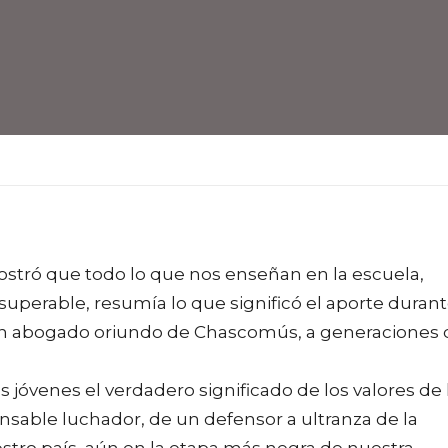
ostró que todo lo que nos enseñan en la escuela,
nsuperable, resumía lo que significó el aporte duran
n abogado oriundo de Chascomús, a generaciones 
os jóvenes el verdadero significado de los valores de 
nsable luchador, de un defensor a ultranza de la
tro país, aún en la etapa más negra de nuestra