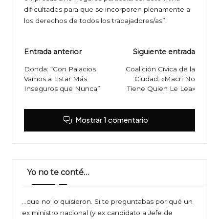
dificultades para que se incorporen plenamente a
los derechos de todos los trabajadores/as”.
Navegación
Entrada anterior
Siguiente entrada
de
Donda: “Con Palacios
Coalición Cívica de la
Vamos a Estar Más
Ciudad: «Macri No
entradas
Inseguros que Nunca”
Tiene Quien Le Lea»
Mostrar 1 comentario
Yo no te conté…
…que no lo quisieron. Si te preguntabas por qué un
ex ministro nacional (y ex candidato a Jefe de