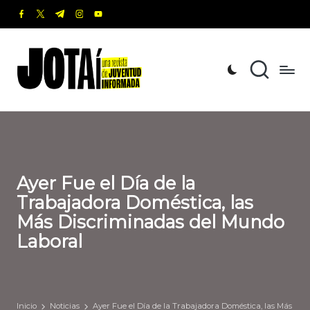
facebook.com
twitter.com
t.me
instagram.com
youtube.com
Saltar
al
J
Una
contenido
revista
o
de
t
Juventud
Informada
a
í
Ayer Fue el Día de la
Trabajadora Doméstica, las
Más Discriminadas del Mundo
Laboral
Inicio
Noticias
Ayer Fue el Día de la Trabajadora Doméstica, las Más