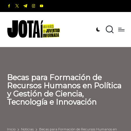
facebook.com
twitter.com
t.me
instagram.com
youtube.com
Saltar
al
J
Una
contenido
revista
o
de
t
Juventud
Informada
a
í
Becas para Formación de
Recursos Humanos en Política
y Gestión de Ciencia,
Tecnología e Innovación
Inicio
Noticias
Becas para Formación de Recursos Humanos en