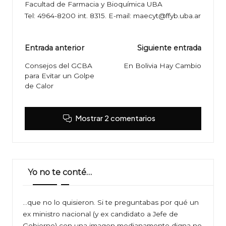
Facultad de Farmacia y Bioquímica UBA
Tel: 4964-8200 int. 8315. E-mail: maecyt@ffyb.uba.ar
Navegación
Entrada anterior
Siguiente entrada
de
Consejos del GCBA
En Bolivia Hay Cambio
para Evitar un Golpe
entradas
de Calor
Mostrar 2 comentarios
Yo no te conté…
…que no lo quisieron. Si te preguntabas por qué un
ex ministro nacional (y ex candidato a Jefe de
Gobierno) con una imagen medianamente digna no